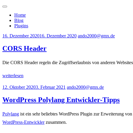
Zum
Menü
Inhalt
Wordpress Plugin Programmierer/Freela
WP Plugin Entwickler
Home
springen
Blog
Plugins
16. Dezember 2020
16. Dezember 2020
ando2000@gmx.de
CORS Header
Die CORS Header regeln die Zugriffserlaubnis von anderen Websites
weiterlesen
12. Oktober 2020
3. Februar 2021
ando2000@gmx.de
WordPress Polylang Entwickler-Tipps
Polylang
ist ein sehr beliebtes WordPress Plugin zur Erweiterung von
WordPress-Entwickler
zusammen.