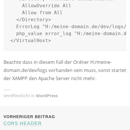
    AllowOverride All

    Allow from All

  </Directory>

  ErrorLog "H:/meine-domain.de/dev/logs/a
  php_value error_log "H:/meine-domain.de
</VirtualHost>
Beachte dass in diesem Fall der Ordner H:/meine-
domain.de/dev/logs vorhanden sein muss, sonst startet
der XAMPP den Apache Server nicht mehr.
Veröffentlicht in
WordPress
BEITRAGSNAVIGATION
VORHERIGER BEITRAG
CORS HEADER