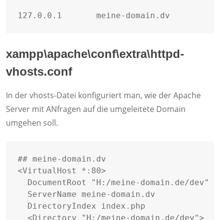
127.0.0.1       meine-domain.dv
xampp\apache\conf\extra\httpd-
vhosts.conf
In der vhosts-Datei konfiguriert man, wie der Apache
Server mit ANfragen auf die umgeleitete Domain
umgehen soll.
## meine-domain.dv

<VirtualHost *:80>

  DocumentRoot "H:/meine-domain.de/dev"  

  ServerName meine-domain.dv

  DirectoryIndex index.php

  <Directory "H:/meine-domain.de/dev">
