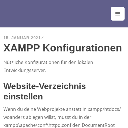
Zum
Inhalt
WP Plugin Entwickler
M
springen
15. JANUAR 2021
XAMPP Konfigurationen
Nützliche Konfigurationen für den lokalen
Entwicklungsserver.
Website-Verzeichnis
einstellen
Wenn du deine Webprojekte anstatt in xampp/htdocs/
woanders ablegen willst, musst du in der
xampp\apache\conf\httpd.conf den DocumentRoot